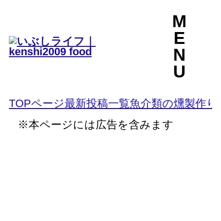
M
E
N
U
TOPページ
最新投稿一覧
魚介類の燻製作り
※本ページには広告を含みます