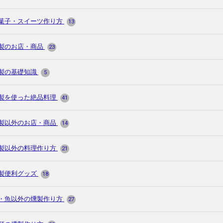
菓子・スイーツ作り方
13
製のお店・商品
23
製の基礎知識
5
製を使った絶品料理
41
製以外のお店・商品
14
製以外の料理作り方
21
製便利グッズ
18
・魚以外の燻製作り方
27