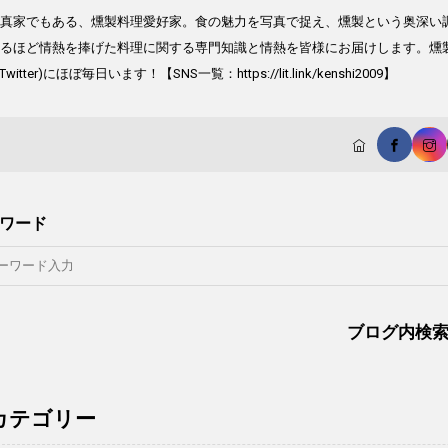
真家でもある、燻製料理愛好家。食の魅力を写真で捉え、燻製という奥深い
るほど情熱を捧げた料理に関する専門知識と情熱を皆様にお届けします。燻製17年
(Twitter)にほぼ毎日います！【SNS一覧：https://lit.link/kenshi2009】
ワード
ブログ内検
カテゴリー