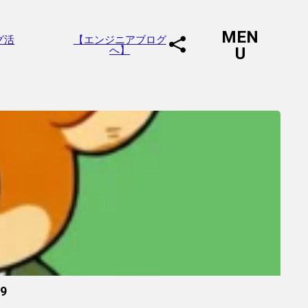
MEN
グ活
【エンジニアブログ
へ】
U
09