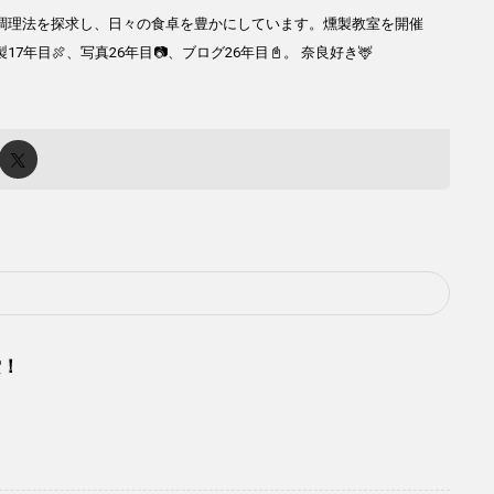
調理法を探求し、日々の食卓を豊かにしています。燻製教室を開催
目🍖、写真26年目📷、ブログ26年目📓。 奈良好き🦌
索！