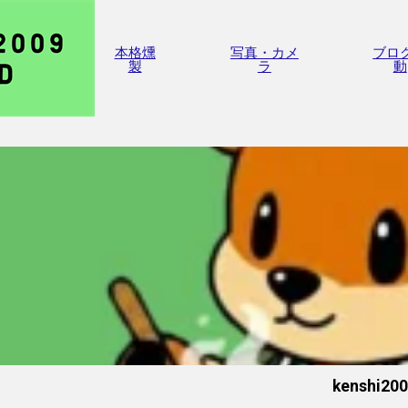
本格燻
写真・カメ
ブロ
製
ラ
動
kenshi20