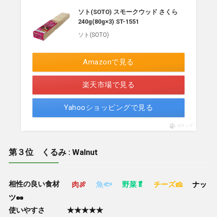
ソト(SOTO) スモークウッド さくら
240g(80g×3) ST-1551
ソト(SOTO)
Amazonで見る
楽天市場で見る
Yahooショッピングで見る
ポチップ
第３位 くるみ : Walnut
相性の良い食材
肉🍖
魚🐟
野菜🥬
チーズ🧀
ナッ
ツ🥜
使いやすさ ★★★★★