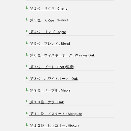
第２位 サクラ : Cherry
4-2.
第３位 くるみ : Walnut
4-3.
第４位 リンゴ : Apple
4-4.
第５位 ブレンド : Blend
4-5.
第６位 ウィスキーオーク : Whiskey Oak
4-6.
第７位 ピート : Peat (泥炭)
4-7.
第８位 ホワイトオーク : Oak
4-8.
第９位 メープル : Maple
4-9.
第１０位 ナラ : Oak
4-10.
第１１位 メスキート : Mesquite
4-11.
第１２位 ヒッコリー : Hickory
4-12.