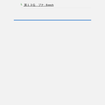
第１３位 ブナ : Beech
4-13.