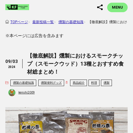
MENU
最新投稿一覧
燻製の基礎知識
【徹底解説】燻製における
TOPページ
※本ページには広告を含みます
【徹底解説】燻製におけるスモークチッ
09/03
プ（スモークウッド）13種とおすすめ食
2024
材総まとめ！
燻製の基礎知識
燻製便利グッズ
商品紹介
料理
燻製
kenshi2009