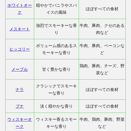
ホワイトオー
穏やかでバニラやスパ
ほぼすべての食材
ク
イスの風味
強烈でスモーキーな香
牛肉、豚肉、クセのある
メスキート
り
肉など
ボリューム感のあるス
牛肉、豚肉、ベーコンな
ヒッコリー
モーキーな香り
ど
鶏肉、豚肉、チーズ、野
メープル
甘く豊かな香り
菜など
クラシックでスモーキ
ナラ
ほぼすべての食材
ーな香り
ブナ
淡く穏やかな香り
ほぼすべての食材
ウィスキーオ
ウィスキー香るスモー
牛肉、鶏肉、豚肉、野菜
ーク
キーな香り
など