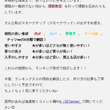
本格的な燻製まで、色々なレシピを考えています。
燻製が一般的でない頃から
燻製教室
を行って燻製を広めたりも
しています。
そんな私がスモークチップ（スモークウッド）のおすすめ度を、
相性の良い食材
肉🍖
、
魚🐟
、
野菜🥬
、
チーズ🧀
、
ナッツ🥜の5分類で解説！
使いやすさ ★が多いほどクセが無く使いやすい！
香りの良さ ★が多いほど香りが良い！
入手のしやすさ ★が多いほど安い、買える店が多い！
これらの指標から、ランキング形式で紹介します！！
今後、ランキング入りの理由を解説したり、作り方の記事も丁寧
にしていく予定ですので、
ちょくちょく見に来てくださいね♪
質問があれば遠慮無くコメント欄や
X（旧Twitter）
で聞いてくだ
さい😊