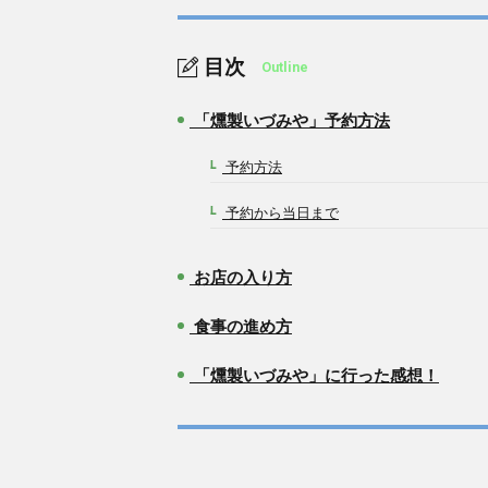
目次
Outline
「燻製いづみや」予約方法
1.
予約方法
1-1.
予約から当日まで
1-2.
お店の入り方
2.
食事の進め方
3.
「燻製いづみや」に行った感想！
4.