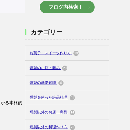
ブログ内検索！
カテゴリー
お菓子・スイーツ作り方
13
燻製のお店・商品
23
燻製の基礎知識
5
燻製を使った絶品料理
41
かかる本格的
燻製以外のお店・商品
14
燻製以外の料理作り方
21