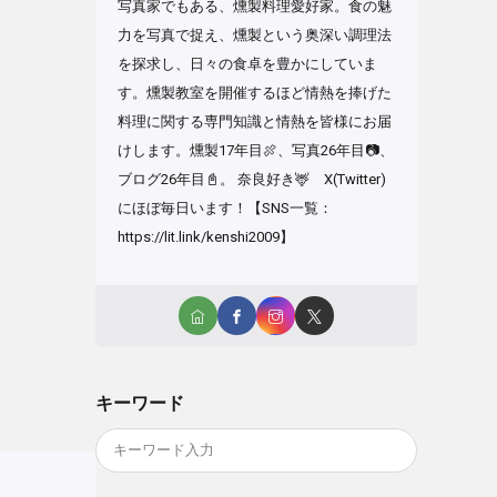
写真家でもある、燻製料理愛好家。食の魅
力を写真で捉え、燻製という奥深い調理法
を探求し、日々の食卓を豊かにしていま
す。燻製教室を開催するほど情熱を捧げた
料理に関する専門知識と情熱を皆様にお届
けします。燻製17年目🍖、写真26年目📷、
ブログ26年目📓。 奈良好き🦌 X(Twitter)
にほぼ毎日います！【SNS一覧：
https://lit.link/kenshi2009】
キーワード