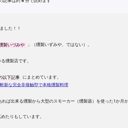
の記事は約
6
分で読めます
ました！！
燻製いづみや
」（燻製いずみや、ではない）。
いる燻製店です。
の以下記事
にまとめています。
斬新な完全非接触型で本格燻製料理
分あれば出来る燻製から大型のスモーカー（燻製器）を使った1か月
広めたりもしています。