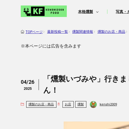
本格燻製
写真・
最新投稿一覧
燻製関連情報
燻製のお店・商品
TOPページ
※本ページには広告を含みます
「燻製いづみや」行きま
04/26
ん！
2025
kenshi2009
燻製のお店・商品
お店
燻製