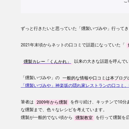
こ
ずっと行きたいと思っていた「燻製いづみや」行ってき
2021年末頃からネットの口コミで話題になっていた「
燻製カレー「くんかれ」
以来の大きな話題を呼んで
「燻製いづみや」の
一般的な情報や口コミは本ブログ
「燻製いづみや」神楽坂の隠れ家レストランの口コミ。
筆者は
2009年から燻製
を作り続け、キッチンで10
な燻製まで、色々なレシピを考えています。
燻製が一般的でない頃から
燻製教室
を行って燻製を