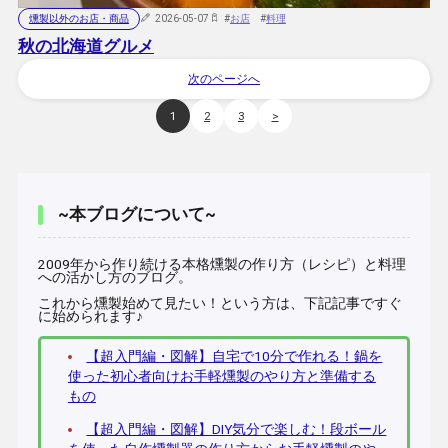
燻製以外のお店・商品
2026-05-07
#
お店
#
料理
秋の北海道グルメ
次のページへ
1
2
3
>
~本ブログについて~
2009年から作り続ける本格燻製の作り方（レシピ）と料理
への活かし方のブログ。
これから燻製始めて見たい！という方は、下記記事ですぐ
に始められます♪
【超入門編・図解】自宅で10分で作れる！鍋を
使った初心者向けお手軽燻製のやり方と準備する
もの
【超入門編・図解】DIY気分で楽しむ！段ボール