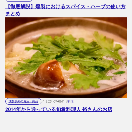
【徹底解説】燻製におけるスパイス・ハーブの使い方
まとめ
燻製以外のお店・商品
2024-07-06
#
料理
2014年から通っている旬肴料理人 裕さんのお店