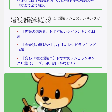
を使った自作燻製器の作り方からお手軽燻製のや
り方まで全て解説
何となく見に来たという方は、燻製レシピのランキングか
ら気になる燻製をチェック！
【肉類の燻製🍖】おすすめレシピランキング22
選
【魚介類の燻製🐟】おすすめレシピランキング
16選
【変わり種の燻製🥚】おすすめレシピランキン
グ15選（チーズ、卵、調味料など！）