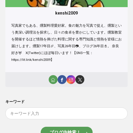
kenshi2009
写真家でもある、燻製料理愛好家。食の魅力を写真で捉え、燻製とい
う奥深い調理法を探求し、日々の食卓を豊かにしています。燻製教室
を開催するほど情熱を捧げた料理に関する専門知識と情熱を皆様にお
届けします。燻製17年目🍖、写真26年目📷、ブログ26年目📓。 奈良
好き🦌 X(Twitter)にほぼ毎日います！【SNS一覧：
https://lit.link/kenshi2009】
キーワード
ブログ内検索！