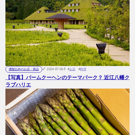
燻製以外のお店・商品
2024-07-06
#
お店
#
料理
【写真】バームクーヘンのテーマパーク？ 近江八幡ク
ラブハリエ