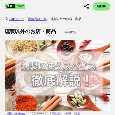
MENU
最新投稿一覧
燻製以外のお店・商品
TOPページ
燻製以外のお店・商品
category
燻製の基礎知識
2024-09-03
#
商品紹介
#
料理
#
燻製