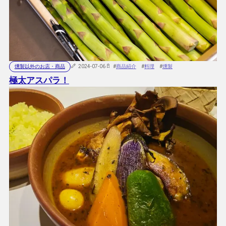
燻製以外のお店・商品
2024-07-06
#
商品紹介
#
料理
#
燻製
極太アスパラ！