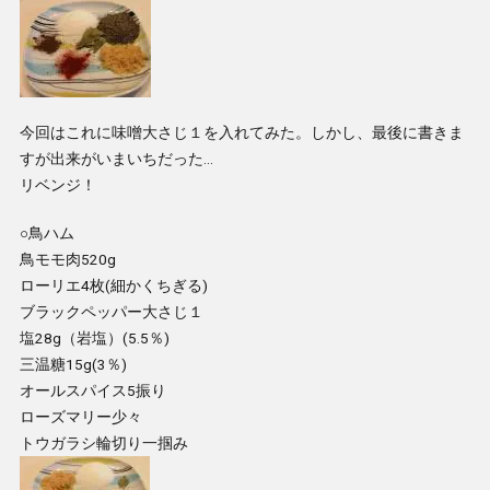
今回はこれに味噌大さじ１を入れてみた。しかし、最後に書きま
すが出来がいまいちだった…
リベンジ！
○鳥ハム
鳥モモ肉520g
ローリエ4枚(細かくちぎる)
ブラックペッパー大さじ１
塩28g（岩塩）(5.5％)
三温糖15g(3％)
オールスパイス5振り
ローズマリー少々
トウガラシ輪切り一掴み