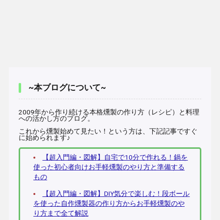
~本ブログについて~
2009年から作り続ける本格燻製の作り方（レシピ）と料理
への活かし方のブログ。
これから燻製始めて見たい！という方は、下記記事ですぐ
に始められます♪
【超入門編・図解】自宅で10分で作れる！鍋を
使った初心者向けお手軽燻製のやり方と準備する
もの
【超入門編・図解】DIY気分で楽しむ！段ボール
を使った自作燻製器の作り方からお手軽燻製のや
り方まで全て解説