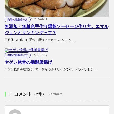
肉類の燻製作り方
2012-02-12
無添加・無着色手作り燻製ソーセージ作り方。エマル
ジョンとリンキングって？
正月休みに作った手作り燻製ソーセージです。ソ……
肉類の燻製作り方
2012-12-19
ヤゲン軟骨の燻製唐揚げ
ヤゲン軟骨を燻製にして、さらに揚げたものです。 パクパク行け……
コメント
（2件）
Comment