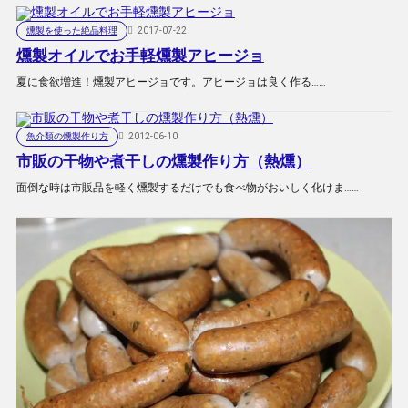
燻製を使った絶品料理
2017-07-22
燻製オイルでお手軽燻製アヒージョ
夏に食欲増進！燻製アヒージョです。アヒージョは良く作る……
魚介類の燻製作り方
2012-06-10
市販の干物や煮干しの燻製作り方（熱燻）
面倒な時は市販品を軽く燻製するだけでも食べ物がおいしく化けま……