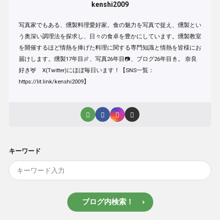
kenshi2009
写真家でもある、燻製料理愛好家。食の魅力を写真で捉え、燻製とい
う奥深い調理法を探求し、日々の食卓を豊かにしています。燻製教室
を開催するほど情熱を捧げた料理に関する専門知識と情熱を皆様にお
届けします。燻製17年目🍖、写真26年目📷、ブログ26年目📓。 奈良
好き🦌 X(Twitter)にほぼ毎日います！【SNS一覧：
https://lit.link/kenshi2009】
キーワード
ブログ内検索！