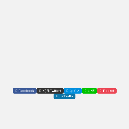
Facebook
X(旧:Twitter)
はてブ
LINE
Pocket
LinkedIn