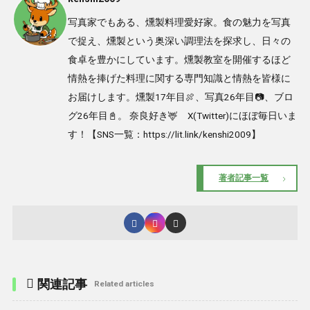
写真家でもある、燻製料理愛好家。食の魅力を写真
で捉え、燻製という奥深い調理法を探求し、日々の
食卓を豊かにしています。燻製教室を開催するほど
情熱を捧げた料理に関する専門知識と情熱を皆様に
お届けします。燻製17年目🍖、写真26年目📷、ブロ
グ26年目📓。 奈良好き🦌 X(Twitter)にほぼ毎日いま
す！【SNS一覧：https://lit.link/kenshi2009】
著者記事一覧
関連記事
Related articles