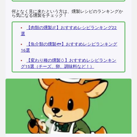
何となく見に来たという方は、燻製レシピのランキングか
ら気になる燻製をチェック！
【肉類の燻製🍖】おすすめレシピランキング22
選
【魚介類の燻製🐟】おすすめレシピランキング
16選
【変わり種の燻製🥚】おすすめレシピランキン
グ15選（チーズ、卵、調味料など！）