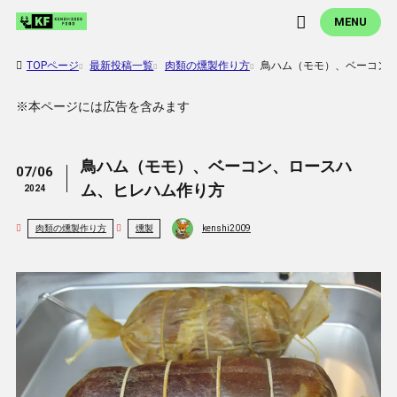
MENU
TOPページ
最新投稿一覧
肉類の燻製作り方
鳥ハム（モモ）、ベーコン
※本ページには広告を含みます
鳥ハム（モモ）、ベーコン、ロースハ
07/06
ム、ヒレハム作り方
2024
肉類の燻製作り方
燻製
kenshi2009