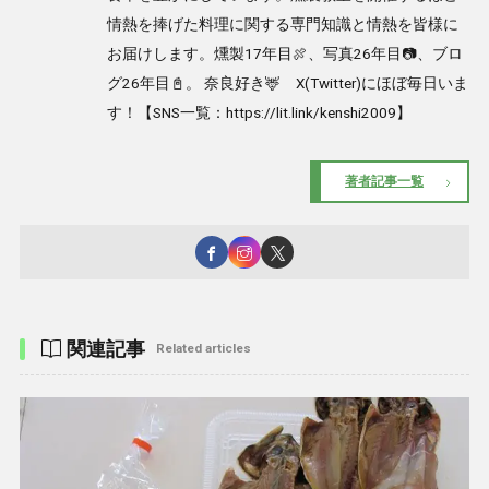
情熱を捧げた料理に関する専門知識と情熱を皆様に
お届けします。燻製17年目🍖、写真26年目📷、ブロ
グ26年目📓。 奈良好き🦌 X(Twitter)にほぼ毎日いま
す！【SNS一覧：https://lit.link/kenshi2009】
著者記事一覧
関連記事
Related articles