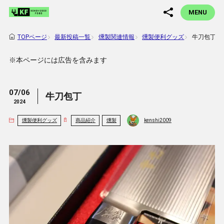
MENU
最新投稿一覧
燻製関連情報
燻製便利グッズ
牛刀包丁
TOPページ
※本ページには広告を含みます
07/06
牛刀包丁
2024
燻製便利グッズ
商品紹介
燻製
kenshi2009