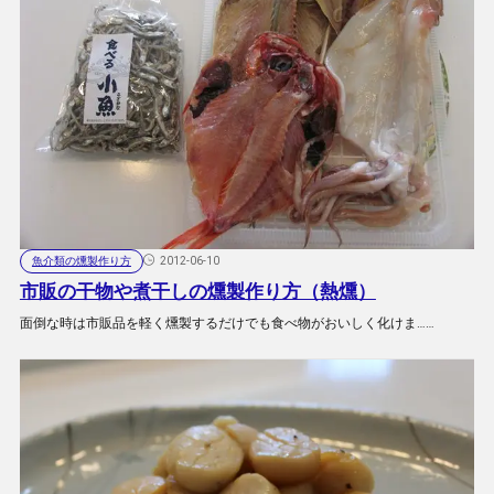
魚介類の燻製作り方
2012-06-10
市販の干物や煮干しの燻製作り方（熱燻）
面倒な時は市販品を軽く燻製するだけでも食べ物がおいしく化けま……