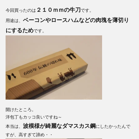
２１０ｍｍの牛刀
今回買ったのは
です。
ベーコンやロースハムなどの肉塊を薄切り
用途は、
にするため
です。
開けたところ。
洋包丁もカッコ良いですね～
波模様が綺麗なダマスカス鋼
本当は、
にしたかったんで
すが、高すぎて諦め・・