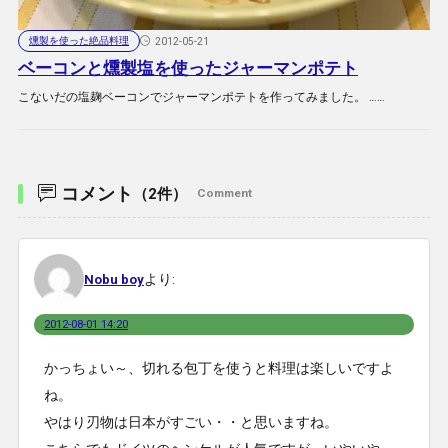
燻製を使った絶品料理
2012-05-21
ベーコンと燻製塩を使ったジャーマンポテト
こないだの塩麹ベーコンでジャーマンポテトを作ってみました。 ……
コメント
（2件）
Comment
より:
Nobu boy
2012-08-01 14:20
かっちょい～、切れる包丁を使うと料理は楽しいですよ
ね。
やはり刃物は日本がすごい・・と思いますね。