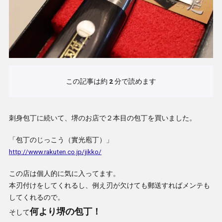
この記事は約
2
分で読めます
刺身包丁に続いて、堺のお店で２本目の包丁を買いました。
「包丁のじっこう（實光庖丁）」
http://www.rakuten.co.jp/jikko/
この店は個人的に気に入ってます。
本刃付けをしてくれるし、例え刃が欠けても郵送すればメンテも
してくれるので。
何より堺の包丁！
そして