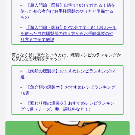
【超入門編・図解】自宅で10分で作れる！鍋を
使った初心者向けお手軽燻製のやり方と準備する
もの
【超入門編・図解】DIY気分で楽しむ！段ボール
を使った自作燻製器の作り方からお手軽燻製のや
り方まで全て解説
何となく見に来たという方は、燻製レシピのランキングか
ら気になる燻製をチェック！
【肉類の燻製🍖】おすすめレシピランキング22
選
【魚介類の燻製🐟】おすすめレシピランキング
16選
【変わり種の燻製🥚】おすすめレシピランキン
グ15選（チーズ、卵、調味料など！）