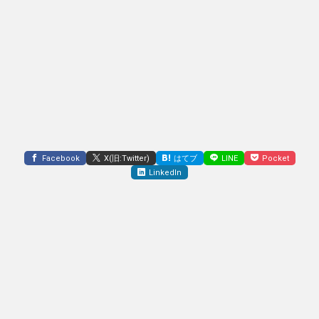
Facebook
X(旧:Twitter)
はてブ
LINE
Pocket
LinkedIn