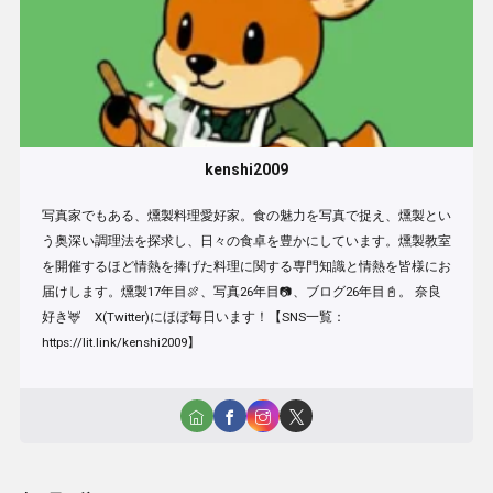
kenshi2009
写真家でもある、燻製料理愛好家。食の魅力を写真で捉え、燻製とい
う奥深い調理法を探求し、日々の食卓を豊かにしています。燻製教室
を開催するほど情熱を捧げた料理に関する専門知識と情熱を皆様にお
届けします。燻製17年目🍖、写真26年目📷、ブログ26年目📓。 奈良
好き🦌 X(Twitter)にほぼ毎日います！【SNS一覧：
https://lit.link/kenshi2009】