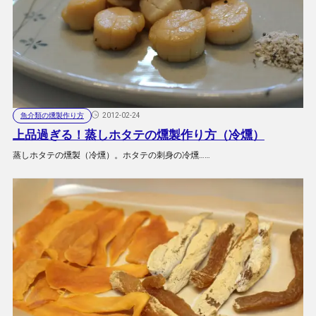
魚介類の燻製作り方
2012-02-24
上品過ぎる！蒸しホタテの燻製作り方（冷燻）
蒸しホタテの燻製（冷燻）。ホタテの刺身の冷燻……