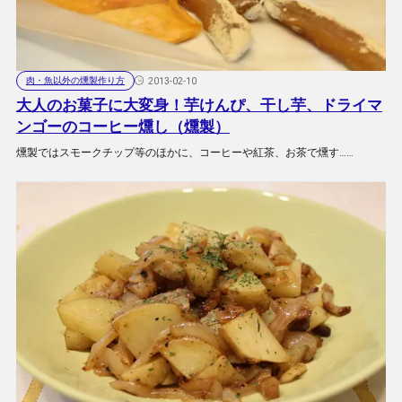
肉・魚以外の燻製作り方
2013-02-10
大人のお菓子に大変身！芋けんぴ、干し芋、ドライマ
ンゴーのコーヒー燻し（燻製）
燻製ではスモークチップ等のほかに、コーヒーや紅茶、お茶で燻す……