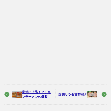
意外に上品！？チキ
塩麹サラダ甘酢和え
ンラーメンの燻製