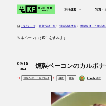
本格燻製
写真・
最新投稿一覧
燻製関連情報
燻製を使った絶品料
TOPページ
※本ページには広告を含みます
09/15
燻製ベーコンのカルボナ
2024
kenshi2009
燻製を使った絶品料理
料理
燻製