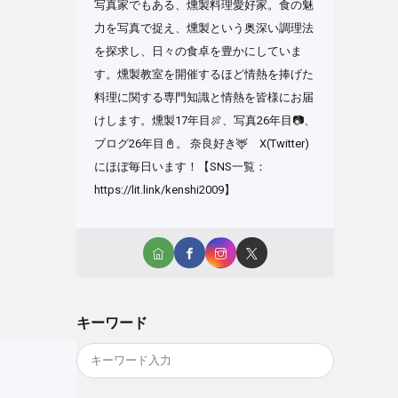
写真家でもある、燻製料理愛好家。食の魅
力を写真で捉え、燻製という奥深い調理法
を探求し、日々の食卓を豊かにしていま
す。燻製教室を開催するほど情熱を捧げた
料理に関する専門知識と情熱を皆様にお届
けします。燻製17年目🍖、写真26年目📷、
ブログ26年目📓。 奈良好き🦌 X(Twitter)
にほぼ毎日います！【SNS一覧：
https://lit.link/kenshi2009】
キーワード