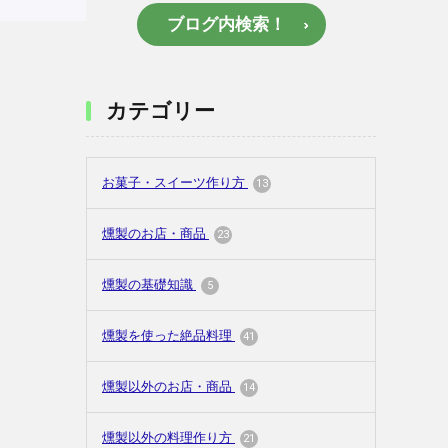
ブログ内検索！
カテゴリー
お菓子・スイーツ作り方
13
燻製のお店・商品
23
燻製の基礎知識
5
燻製を使った絶品料理
41
燻製以外のお店・商品
14
燻製以外の料理作り方
21