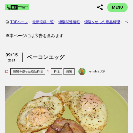
MENU
最新投稿一覧
燻製関連情報
燻製を使った絶品料理
ベー
TOPページ
※本ページには広告を含みます
09/15
ベーコンエッグ
2024
燻製を使った絶品料理
料理
燻製
kenshi2009