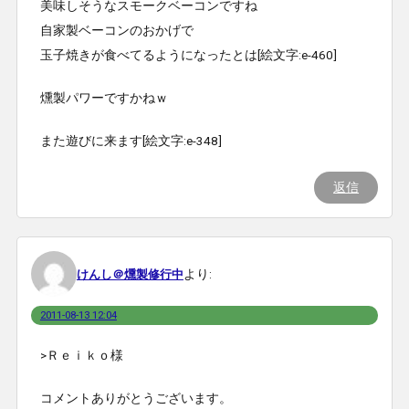
美味しそうなスモークベーコンですね
自家製ベーコンのおかげで
玉子焼きが食べてるようになったとは[絵文字:e-460]
燻製パワーですかねｗ
また遊びに来ます[絵文字:e-348]
返信
より:
けんし＠燻製修行中
2011-08-13 12:04
>Ｒｅｉｋｏ様
コメントありがとうございます。