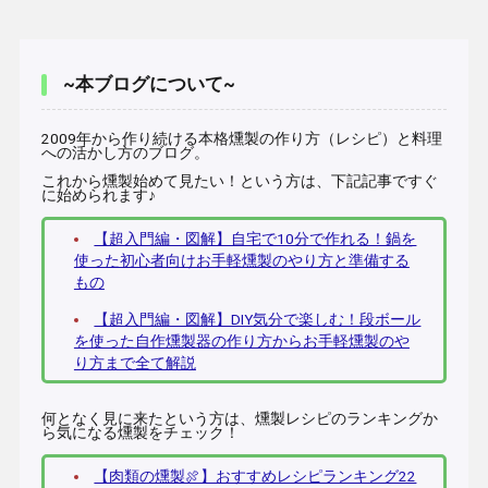
~本ブログについて~
2009年から作り続ける本格燻製の作り方（レシピ）と料理
への活かし方のブログ。
これから燻製始めて見たい！という方は、下記記事ですぐ
に始められます♪
【超入門編・図解】自宅で10分で作れる！鍋を
使った初心者向けお手軽燻製のやり方と準備する
もの
【超入門編・図解】DIY気分で楽しむ！段ボール
を使った自作燻製器の作り方からお手軽燻製のや
り方まで全て解説
何となく見に来たという方は、燻製レシピのランキングか
ら気になる燻製をチェック！
【肉類の燻製🍖】おすすめレシピランキング22