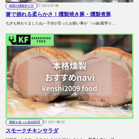
肉類の燻製作り方
2012-07-08
箸で崩れる柔らかさ！燻製焼き豚・燻製煮豚
七夕も終わりましたね～子供が言ったお願い事が「○○線(最寄り……
燻製を使った絶品料理
2011-08-22
スモークチキンサラダ