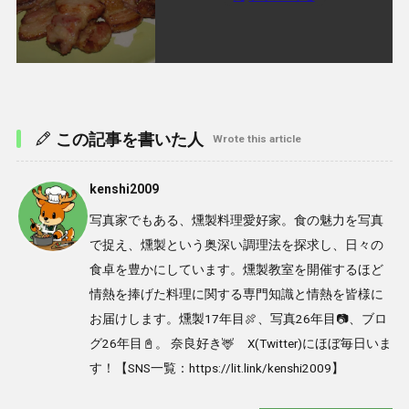
この記事を書いた人
Wrote this article
kenshi2009
写真家でもある、燻製料理愛好家。食の魅力を写真
で捉え、燻製という奥深い調理法を探求し、日々の
食卓を豊かにしています。燻製教室を開催するほど
情熱を捧げた料理に関する専門知識と情熱を皆様に
お届けします。燻製17年目🍖、写真26年目📷、ブロ
グ26年目📓。 奈良好き🦌 X(Twitter)にほぼ毎日いま
す！【SNS一覧：https://lit.link/kenshi2009】