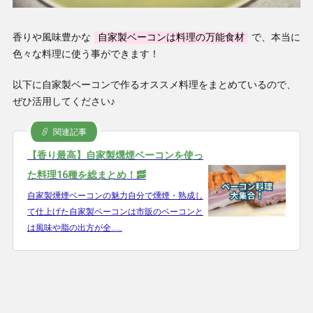
香りや風味豊かな
自家製ベーコンは料理の万能食材
で、本当に
色々な料理に使う事ができます！
以下に自家製ベーコンで作るオススメ料理をまとめているので、
ぜひ活用してください♪
関連記事
【香り最高】自家製燻煙ベーコンを使っ
た料理16種を総まとめ！🥓
自家製燻煙ベーコンの魅力自分で燻煙・熟成し
て仕上げた自家製ベーコンは市販のベーコンと
は風味や脂の出方が全……