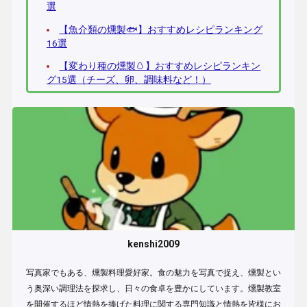
選
【魚介類の燻製🐟】おすすめレシピランキング
16選
【変わり種の燻製🥚】おすすめレシピランキン
グ15選（チーズ、卵、調味料など！）
kenshi2009
写真家でもある、燻製料理愛好家。食の魅力を写真で捉え、燻製とい
う奥深い調理法を探求し、日々の食卓を豊かにしています。燻製教室
を開催するほど情熱を捧げた料理に関する専門知識と情熱を皆様にお