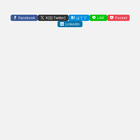
Facebook
X(旧:Twitter)
はてブ
LINE
Pocket
LinkedIn