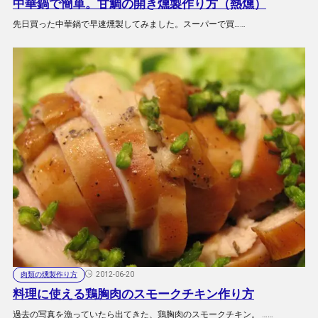
中華鍋で簡単。甘鯛の開き燻製作り方（熱燻）
先日買った中華鍋で早速燻製してみました。スーパーで買……
肉類の燻製作り方
2012-06-20
料理に使える鶏胸肉のスモークチキン作り方
過去の写真を漁っていたら出てきた、鶏胸肉のスモークチキン。 ……