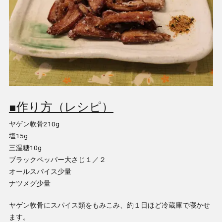
■作り方（レシピ）
ヤゲン軟骨210g
塩15g
三温糖10g
ブラックペッパー大さじ１／２
オールスパイス少量
ナツメグ少量
ヤゲン軟骨にスパイス類をもみこみ、約１日ほど冷蔵庫で寝かせ
ます。