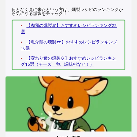
何となく見に来たという方は、燻製レシピのランキングか
ら気になる燻製をチェック！
【肉類の燻製🍖】おすすめレシピランキング22
選
【魚介類の燻製🐟】おすすめレシピランキング
16選
【変わり種の燻製🥚】おすすめレシピランキン
グ15選（チーズ、卵、調味料など！）