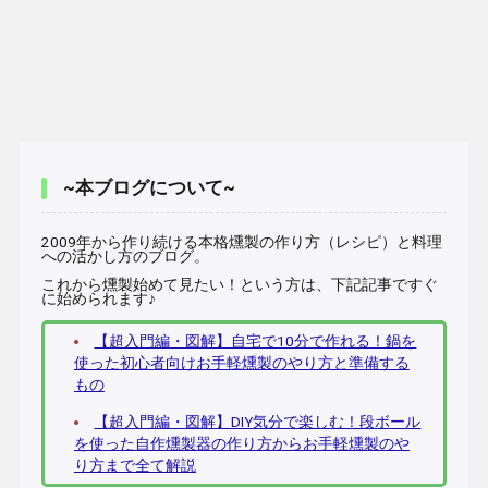
~本ブログについて~
2009年から作り続ける本格燻製の作り方（レシピ）と料理
への活かし方のブログ。
これから燻製始めて見たい！という方は、下記記事ですぐ
に始められます♪
【超入門編・図解】自宅で10分で作れる！鍋を
使った初心者向けお手軽燻製のやり方と準備する
もの
【超入門編・図解】DIY気分で楽しむ！段ボール
を使った自作燻製器の作り方からお手軽燻製のや
り方まで全て解説