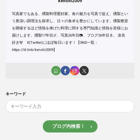
kenshi2009
写真家でもある、燻製料理愛好家。食の魅力を写真で捉え、燻製とい
う奥深い調理法を探求し、日々の食卓を豊かにしています。燻製教室
を開催するほど情熱を捧げた料理に関する専門知識と情熱を皆様にお
届けします。燻製17年目🍖、写真26年目📷、ブログ26年目📓。 奈良
好き🦌 X(Twitter)にほぼ毎日います！【SNS一覧：
https://lit.link/kenshi2009】
キーワード
ブログ内検索！