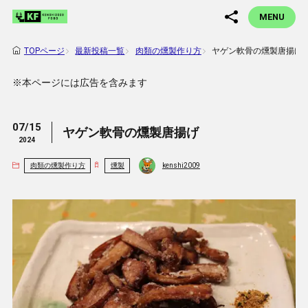
MENU
最新投稿一覧
肉類の燻製作り方
ヤゲン軟骨の燻製唐揚げ
TOPページ
※本ページには広告を含みます
07/15
ヤゲン軟骨の燻製唐揚げ
2024
肉類の燻製作り方
燻製
kenshi2009