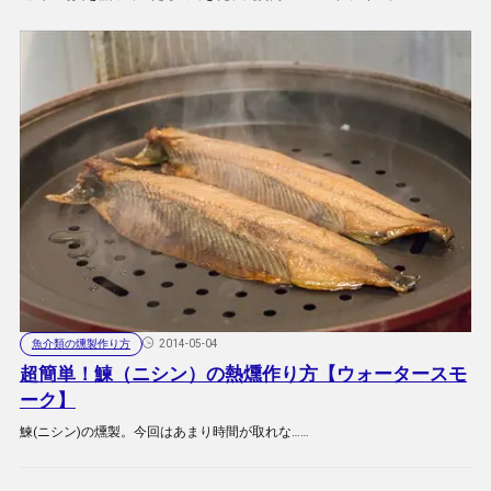
魚介類の燻製作り方
2014-05-04
超簡単！鰊（ニシン）の熱燻作り方【ウォータースモ
ーク】
鰊(ニシン)の燻製。今回はあまり時間が取れな……