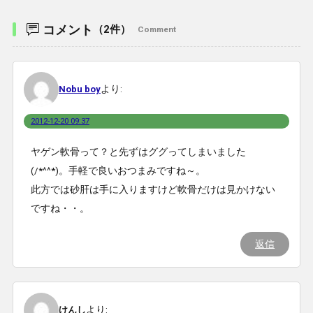
コメント
（2件）
Comment
より:
Nobu boy
2012-12-20 09:37
ヤゲン軟骨って？と先ずはググってしまいました
(/*^^*)。手軽で良いおつまみですね～。
此方では砂肝は手に入りますけど軟骨だけは見かけない
ですね・・。
返信
より:
けんし