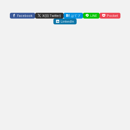
Facebook
X(旧:Twitter)
はてブ
LINE
Pocket
LinkedIn