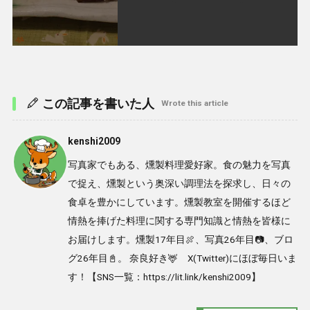
この記事を書いた人
Wrote this article
kenshi2009
写真家でもある、燻製料理愛好家。食の魅力を写真
で捉え、燻製という奥深い調理法を探求し、日々の
食卓を豊かにしています。燻製教室を開催するほど
情熱を捧げた料理に関する専門知識と情熱を皆様に
お届けします。燻製17年目🍖、写真26年目📷、ブロ
グ26年目📓。 奈良好き🦌 X(Twitter)にほぼ毎日いま
す！【SNS一覧：https://lit.link/kenshi2009】