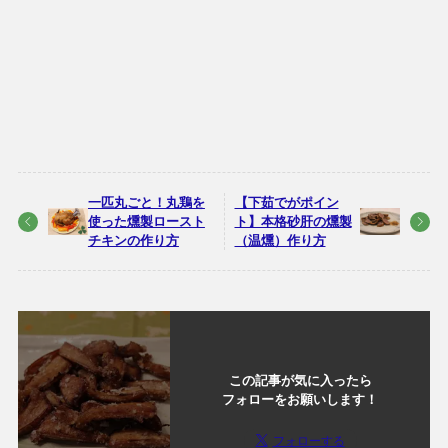
一匹丸ごと！丸鶏を
【下茹でがポイン
使った燻製ロースト
ト】本格砂肝の燻製
チキンの作り方
（温燻）作り方
この記事が気に入ったら
フォローをお願いします！
フォローする