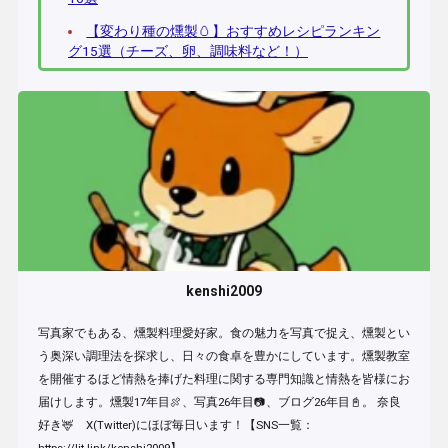
【変わり種の燻製🥚】おすすめレシピランキン
グ15選（チーズ、卵、調味料など！）
kenshi2009
写真家でもある、燻製料理愛好家。食の魅力を写真で捉え、燻製とい
う奥深い調理法を探求し、日々の食卓を豊かにしています。燻製教室
を開催するほど情熱を捧げた料理に関する専門知識と情熱を皆様にお
届けします。燻製17年目🍖、写真26年目📷、ブログ26年目📓。 奈良
好き🦌 X(Twitter)にほぼ毎日います！【SNS一覧：
https://lit.link/kenshi2009】