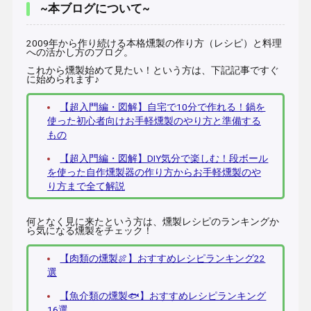
~本ブログについて~
2009年から作り続ける本格燻製の作り方（レシピ）と料理
への活かし方のブログ。
これから燻製始めて見たい！という方は、下記記事ですぐ
に始められます♪
【超入門編・図解】自宅で10分で作れる！鍋を
使った初心者向けお手軽燻製のやり方と準備する
もの
【超入門編・図解】DIY気分で楽しむ！段ボール
を使った自作燻製器の作り方からお手軽燻製のや
り方まで全て解説
何となく見に来たという方は、燻製レシピのランキングか
ら気になる燻製をチェック！
【肉類の燻製🍖】おすすめレシピランキング22
選
【魚介類の燻製🐟】おすすめレシピランキング
16選