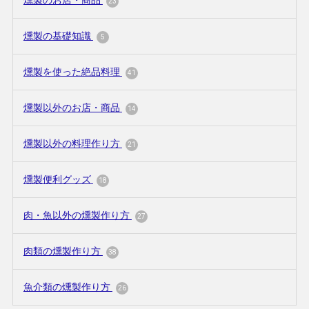
23
燻製の基礎知識
5
燻製を使った絶品料理
41
燻製以外のお店・商品
14
燻製以外の料理作り方
21
燻製便利グッズ
18
肉・魚以外の燻製作り方
27
肉類の燻製作り方
38
魚介類の燻製作り方
26