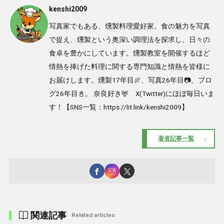
kenshi2009
写真家でもある、燻製料理愛好家。食の魅力を写真
で捉え、燻製という奥深い調理法を探求し、日々の
食卓を豊かにしています。燻製教室を開催するほど
情熱を捧げた料理に関する専門知識と情熱を皆様に
お届けします。燻製17年目🍖、写真26年目📷、ブロ
グ26年目📓。 奈良好き🦌 X(Twitter)にほぼ毎日いま
す！【SNS一覧：https://lit.link/kenshi2009】
著者記事一覧
関連記事
Related articles