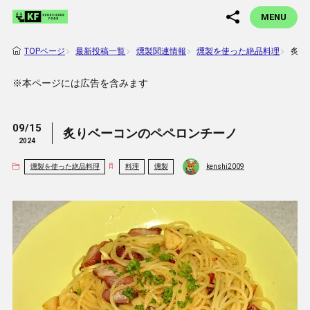
MENU
最新投稿一覧
燻製関連情報
燻製を使った絶品料理
炙り
TOPページ
※本ページには広告を含みます
09/15
炙りベーコンのペペロンチーノ
2024
燻製を使った絶品料理
料理
燻製
kenshi2009