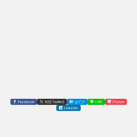
Facebook
X(旧:Twitter)
はてブ
LINE
Pocket
LinkedIn