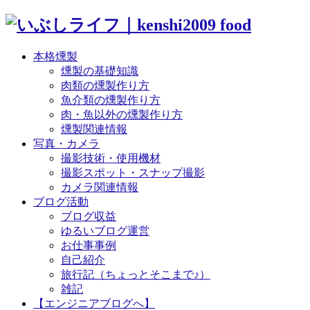
本格燻製
燻製の基礎知識
肉類の燻製作り方
魚介類の燻製作り方
肉・魚以外の燻製作り方
燻製関連情報
写真・カメラ
撮影技術・使用機材
撮影スポット・スナップ撮影
カメラ関連情報
ブログ活動
ブログ収益
ゆるいブログ運営
お仕事事例
自己紹介
旅行記（ちょっとそこまで♪）
雑記
【エンジニアブログへ】