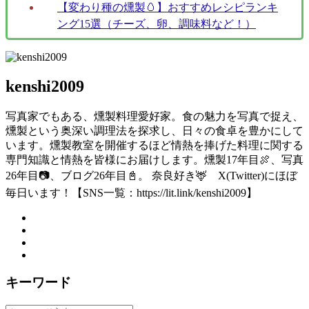
【変わり種の燻製🥚】おすすめレシピランキ
ング15選（チーズ、卵、調味料など！）
kenshi2009
写真家でもある、燻製料理愛好家。食の魅力を写真で捉え、
燻製という奥深い調理法を探求し、日々の食卓を豊かにして
います。燻製教室を開催するほど情熱を捧げた料理に関する
専門知識と情熱を皆様にお届けします。燻製17年目🍖、写真
26年目📷、ブログ26年目📓。 奈良好き🦌 X(Twitter)にほぼ
毎日います！【SNS一覧：https://lit.link/kenshi2009】
キーワード