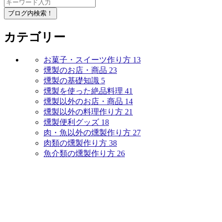
ブログ内検索！
カテゴリー
お菓子・スイーツ作り方
13
燻製のお店・商品
23
燻製の基礎知識
5
燻製を使った絶品料理
41
燻製以外のお店・商品
14
燻製以外の料理作り方
21
燻製便利グッズ
18
肉・魚以外の燻製作り方
27
肉類の燻製作り方
38
魚介類の燻製作り方
26