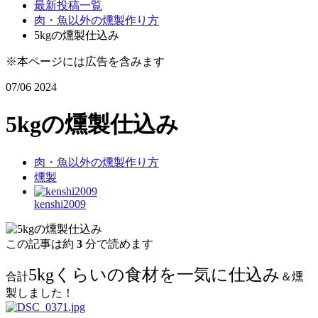
最新投稿一覧
肉・魚以外の燻製作り方
5kgの燻製仕込み
※本ページには広告を含みます
07/06
2024
5kgの燻製仕込み
肉・魚以外の燻製作り方
燻製
kenshi2009
この記事は約
3
分で読めます
5kgくらいの食材を一気に仕込み
合計
＆燻
製しました！