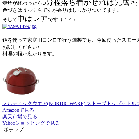
5分程落ち着かせれば完成
燻煙が終わったら
で
色づきはうっすらですが香りはしっかりついてます。
中はレア
そして
です（＾＾）
鍋を使って家庭用コンロで行う燻製でも、今回使ったスモー
お試しください♪
料理の幅が広がります。
ノルディックウエア(NORDIC WARE) ストーブトップケトルス
Amazonで見る
楽天市場で見る
Yahooショッピングで見る
ポチップ