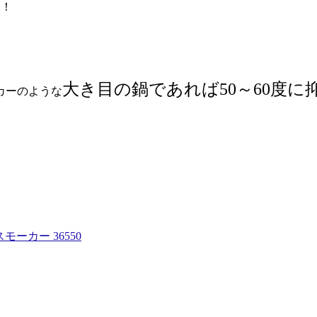
す！
大き目の鍋であれば50～60度
カーのような
モーカー 36550