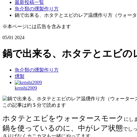
最新投稿一覧
魚介類の燻製作り方
鍋で出来る、ホタテとエビのレア温燻作り方（ウォータ
※本ページには広告を含みます
05/01
2024
鍋で出来る、ホタテとエビの
魚介類の燻製作り方
燻製
kenshi2009
この記事は約
5
分で読めます
ホタテとエビをウォータースモーク
にし
鍋を使っているのに、中がレア状態
でし
さりげなくカニカマも一緒にやってます。