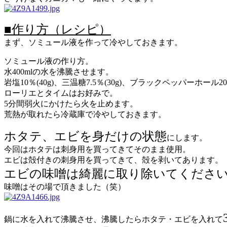
■作り方（レシピ）
まず、ソミュール液を作って冷やしておきます。
ソミュール液の作り方。
水400mlの水を沸騰させます。
岩塩10％(40g)、三温糖7.5％(30g)、ブラックペッパー
ローリエとタイムはお好みで。
5分間弱火にかけたら火を止めます。
荒熱が取れたら冷蔵庫で冷やしておきます。
ホタテ、エビを身だけの状態
にします。
今回はホタテは刺身用を買ってきてそのまま使用。
エビは殻付きの刺身用を買ってきて、殻を剥いてあります。
エビの味噌は綺麗に取り除いてくださ
味噌はその場で頂きました（笑）
鍋に水を入れて沸騰させ、沸騰したらホタテ・エビを入れて