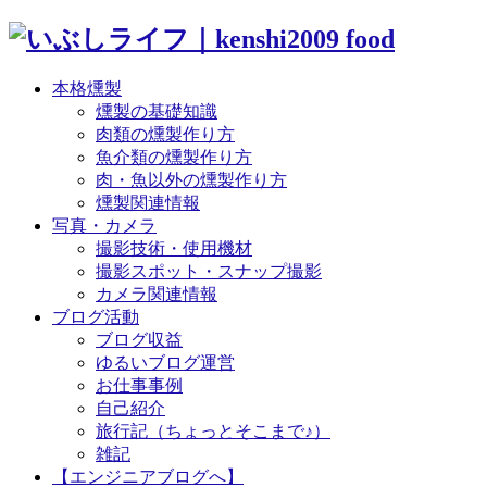
本格燻製
燻製の基礎知識
肉類の燻製作り方
魚介類の燻製作り方
肉・魚以外の燻製作り方
燻製関連情報
写真・カメラ
撮影技術・使用機材
撮影スポット・スナップ撮影
カメラ関連情報
ブログ活動
ブログ収益
ゆるいブログ運営
お仕事事例
自己紹介
旅行記（ちょっとそこまで♪）
雑記
【エンジニアブログへ】