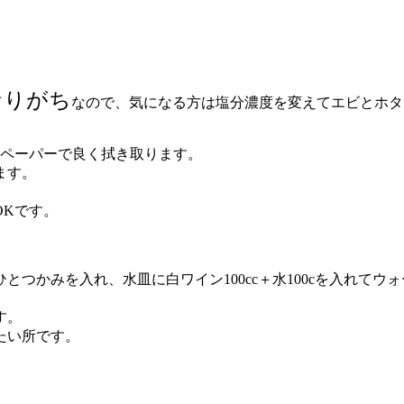
。
なりがち
なので、気になる方は塩分濃度を変えてエビとホタ
ンペーパーで良く拭き取ります。
ます。
OKです。
つかみを入れ、水皿に白ワイン100cc＋水100cを入れてウ
す。
たい所です。