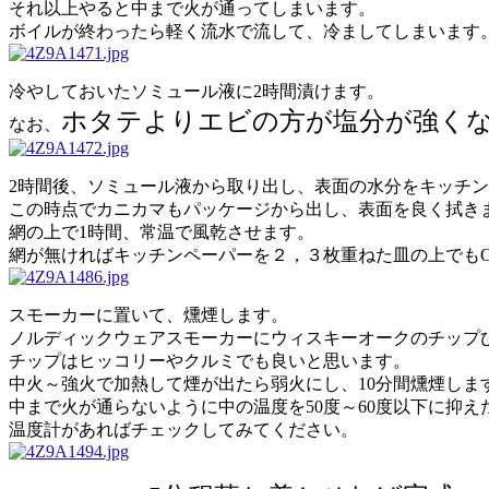
それ以上やると中まで火が通ってしまいます。
ボイルが終わったら軽く流水で流して、冷ましてしまいます
冷やしておいたソミュール液に2時間漬けます。
ホタテよりエビの方が塩分が強く
なお、
2時間後、ソミュール液から取り出し、表面の水分をキッチ
この時点でカニカマもパッケージから出し、表面を良く拭き
網の上で1時間、常温で風乾させます。
網が無ければキッチンペーパーを２，３枚重ねた皿の上でも
スモーカーに置いて、燻煙します。
ノルディックウェアスモーカーにウィスキーオークのチップひと
チップはヒッコリーやクルミでも良いと思います。
中火～強火で加熱して煙が出たら弱火にし、10分間燻煙しま
中まで火が通らないように中の温度を50度～60度以下に抑え
温度計があればチェックしてみてください。