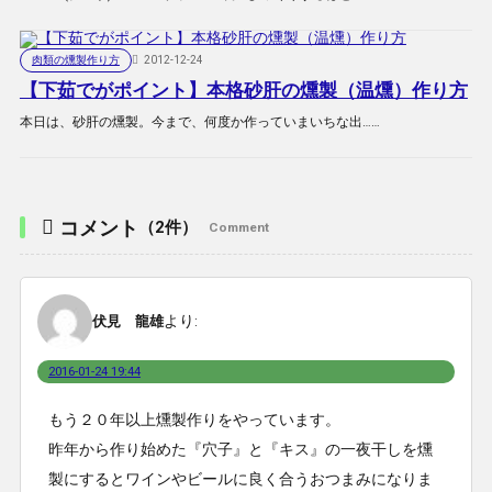
肉類の燻製作り方
2012-12-24
【下茹でがポイント】本格砂肝の燻製（温燻）作り方
本日は、砂肝の燻製。今まで、何度か作っていまいちな出……
コメント
（2件）
Comment
より:
伏見 龍雄
2016-01-24 19:44
もう２０年以上燻製作りをやっています。
昨年から作り始めた『穴子』と『キス』の一夜干しを燻
製にするとワインやビールに良く合うおつまみになりま