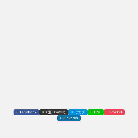
Facebook
X(旧:Twitter)
はてブ
LINE
Pocket
LinkedIn