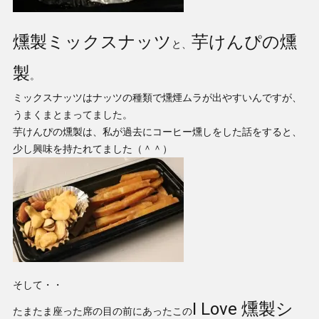
燻製ミックスナッツ
芋けんぴの燻
と、
製
。
ミックスナッツはナッツの種類で燻煙ムラが出やすいんですが、
うまくまとまってました。
芋けんぴの燻製は、私が過去にコーヒー燻しをした話をすると、
少し興味を持たれてました（＾＾）
そして・・
I Love 燻製シ
たまたま座った席の目の前にあったこの