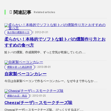
関連記事
Related articles
魚介類の燻製作り方
2012-01-31
柔らかい！本格的でソフトな鮭トバの燻製作り方とお
すすめの食べ方
鮭トバの燻製。作成期間中、ずっと空気が乾燥していたの……
燻製を使った絶品料理
2013-09-01
自家製ベーコンカレー
今日は自家製ベーコンで作るベーコンカレー。なぜ今まで作らなか……
燻製のお店・商品
2012-01-25
Cheeza(チーザ)～スモークチーズ味
Cheeza(チーザ)～スモークチーズ味。 びっくりするほど……