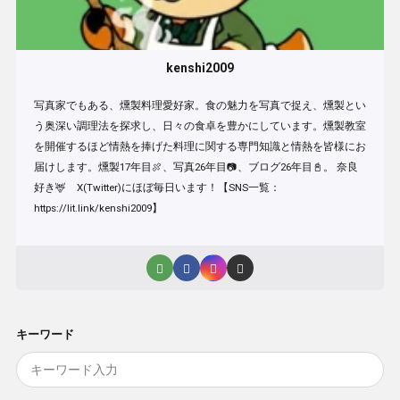
kenshi2009
写真家でもある、燻製料理愛好家。食の魅力を写真で捉え、燻製とい
う奥深い調理法を探求し、日々の食卓を豊かにしています。燻製教室
を開催するほど情熱を捧げた料理に関する専門知識と情熱を皆様にお
届けします。燻製17年目🍖、写真26年目📷、ブログ26年目📓。 奈良
好き🦌 X(Twitter)にほぼ毎日います！【SNS一覧：
https://lit.link/kenshi2009】
キーワード