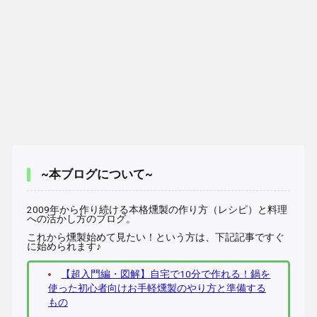
~本ブログについて~
2009年から作り続ける本格燻製の作り方（レシピ）と料理
への活かし方のブログ。
これから燻製始めて見たい！という方は、下記記事ですぐ
に始められます♪
【超入門編・図解】自宅で10分で作れる！鍋を
使った初心者向けお手軽燻製のやり方と準備する
もの