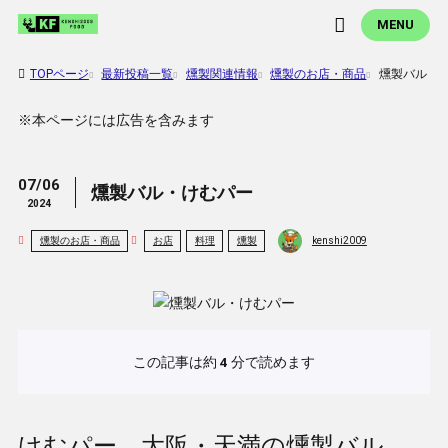
MENU
TOPページ
最新投稿一覧
燻製関連情報
燻製のお店・商品
燻製バル・
※本ページには広告を含みます
07/06
燻製バル・けむパー
2024
燻製のお店・商品
お店
料理
燻製
kenshi2009
この記事は約
4
分で読めます
けむパー 大阪・天満の燻製バル