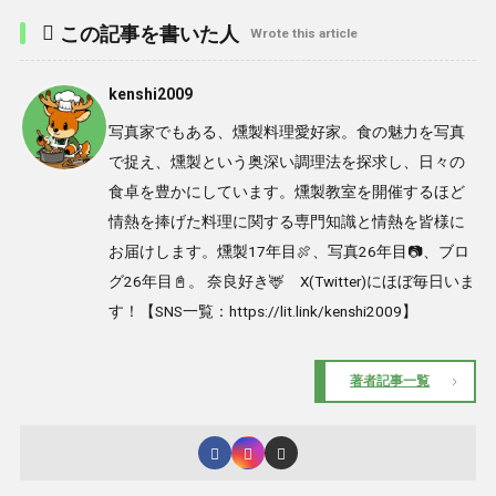
この記事を書いた人
Wrote this article
kenshi2009
写真家でもある、燻製料理愛好家。食の魅力を写真
で捉え、燻製という奥深い調理法を探求し、日々の
食卓を豊かにしています。燻製教室を開催するほど
情熱を捧げた料理に関する専門知識と情熱を皆様に
お届けします。燻製17年目🍖、写真26年目📷、ブロ
グ26年目📓。 奈良好き🦌 X(Twitter)にほぼ毎日いま
す！【SNS一覧：https://lit.link/kenshi2009】
著者記事一覧