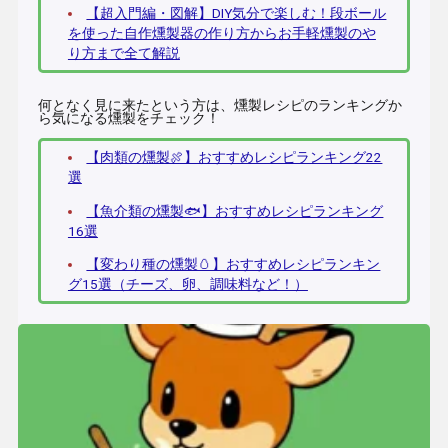
【超入門編・図解】DIY気分で楽しむ！段ボール
を使った自作燻製器の作り方からお手軽燻製のや
り方まで全て解説
何となく見に来たという方は、燻製レシピのランキングか
ら気になる燻製をチェック！
【肉類の燻製🍖】おすすめレシピランキング22
選
【魚介類の燻製🐟】おすすめレシピランキング
16選
【変わり種の燻製🥚】おすすめレシピランキン
グ15選（チーズ、卵、調味料など！）