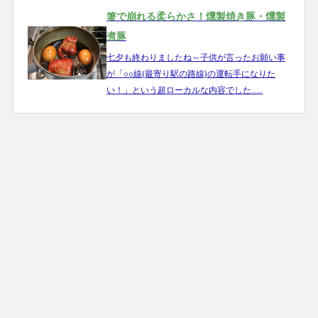
箸で崩れる柔らかさ！燻製焼き豚・燻製
煮豚
七夕も終わりましたね～子供が言ったお願い事
が「○○線(最寄り駅の路線)の運転手になりた
い！」という超ローカルな内容でした……