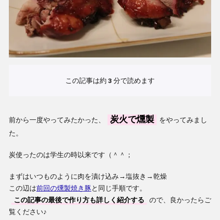
この記事は約
3
分で読めます
炭火で燻製
前から一度やってみたかった、
をやってみまし
た。
炭使ったのは学生の時以来です（＾＾；
まずはいつものように肉を漬け込み→塩抜き→乾燥
この辺は
前回の燻製焼き豚
と同じ手順です。
この記事の最後で作り方も詳しく紹介する
ので、良かったらご
覧ください♪