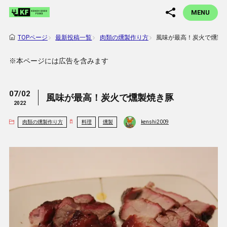
MENU
最新投稿一覧
肉類の燻製作り方
風味が最高！炭火で燻製
TOPページ
※本ページには広告を含みます
07/02
風味が最高！炭火で燻製焼き豚
2022
肉類の燻製作り方
料理
燻製
kenshi2009