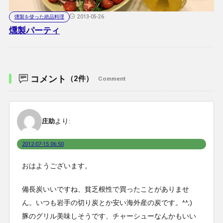
燻製を使った絶品料理
2013-05-26
燻製パーティ
コメント
（2件）
Comment
より:
庄助
2012-07-15 06:50
おはようございます。
備長炭いいですね、貧乏根性で買ったことがありませ
ん。いつも岩手の切り炭とか安い海外産の炭です。^^;)
豚のグリル美味しそうです、チャーシューなんかもいい