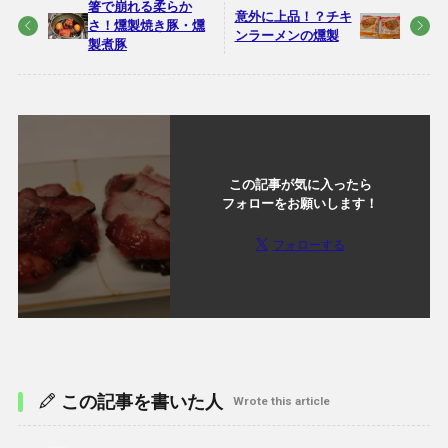
箸で崩れる柔らか
意外に上品！？チキ
さ！燻製焼き豚・燻
ンラーメンの燻製
製煮豚
この記事が気に入ったら
フォローをお願いします！
フォローする
この記事を書いた人
Wrote this article