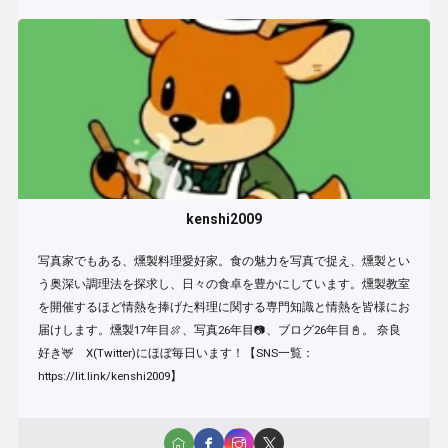
kenshi2009
写真家でもある、燻製料理愛好家。食の魅力を写真で捉え、燻製とい
う奥深い調理法を探求し、日々の食卓を豊かにしています。燻製教室
を開催するほど情熱を捧げた料理に関する専門知識と情熱を皆様にお
届けします。燻製17年目🍖、写真26年目📷、ブログ26年目📓。 奈良
好き🦌 X(Twitter)にほぼ毎日います！【SNS一覧：
https://lit.link/kenshi2009】