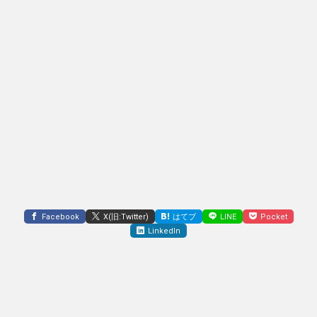
Facebook
X(旧:Twitter)
はてブ
LINE
Pocket
LinkedIn