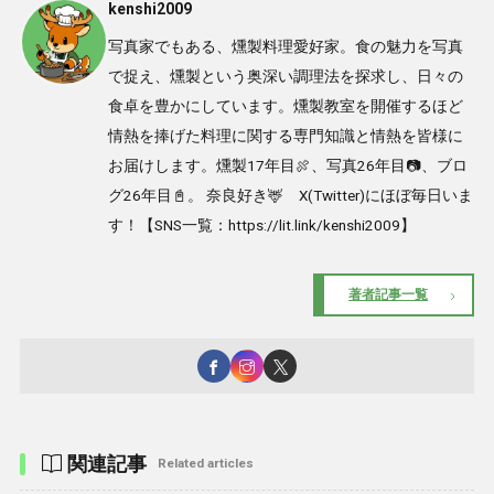
kenshi2009
写真家でもある、燻製料理愛好家。食の魅力を写真
で捉え、燻製という奥深い調理法を探求し、日々の
食卓を豊かにしています。燻製教室を開催するほど
情熱を捧げた料理に関する専門知識と情熱を皆様に
お届けします。燻製17年目🍖、写真26年目📷、ブロ
グ26年目📓。 奈良好き🦌 X(Twitter)にほぼ毎日いま
す！【SNS一覧：https://lit.link/kenshi2009】
著者記事一覧
関連記事
Related articles