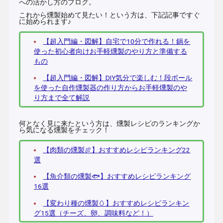
への活かし方のブログ。
これから燻製始めて見たい！という方は、下記記事ですぐ
に始められます♪
【超入門編・図解】自宅で10分で作れる！鍋を
使った初心者向けお手軽燻製のやり方と準備する
もの
【超入門編・図解】DIY気分で楽しむ！段ボール
を使った自作燻製器の作り方からお手軽燻製のや
り方まで全て解説
何となく見に来たという方は、燻製レシピのランキングか
ら気になる燻製をチェック！
【肉類の燻製🍖】おすすめレシピランキング22
選
【魚介類の燻製🐟】おすすめレシピランキング
16選
【変わり種の燻製🥚】おすすめレシピランキン
グ15選（チーズ、卵、調味料など！）