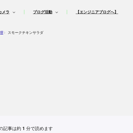
カメラ
ブログ活動
【エンジニアブログへ】
理
スモークチキンサラダ
の記事は約
1
分で読めます