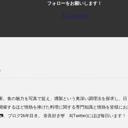
フォローをお願いします！
フォローする
e
家。食の魅力を写真で捉え、燻製という奥深い調理法を探求し、日
開催するほど情熱を捧げた料理に関する専門知識と情熱を皆様にお
、ブログ26年目📓。 奈良好き🦌 X(Twitter)にほぼ毎日います