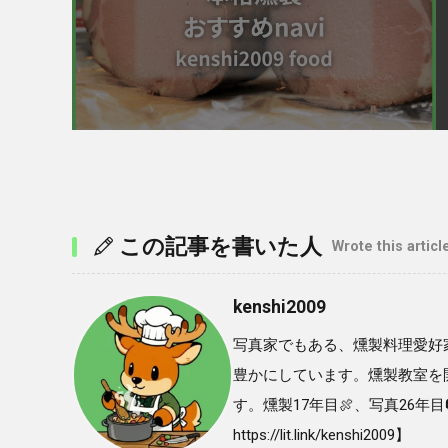
この記事を書いた人
Wrote this articl
kenshi2009
写真家でもある、燻製料理愛好
豊かにしています。燻製教室を
す。燻製17年目🍖、写真26年目
https://lit.link/kenshi2009】