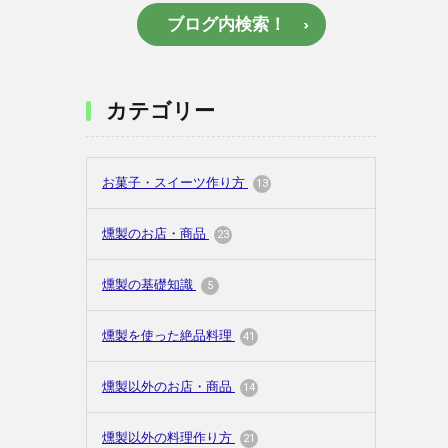
ブログ内検索！
カテゴリー
お菓子・スイーツ作り方
13
燻製のお店・商品
23
燻製の基礎知識
5
燻製を使った絶品料理
41
燻製以外のお店・商品
14
燻製以外の料理作り方
21