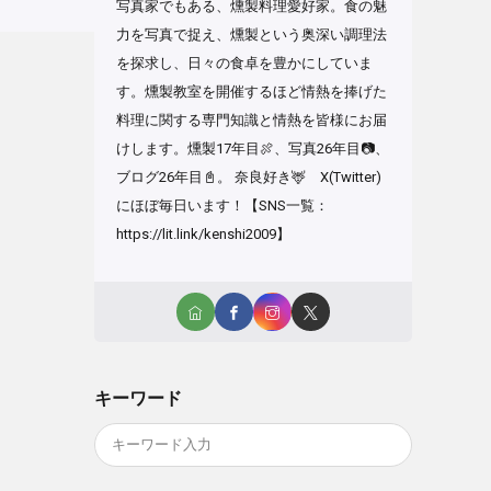
写真家でもある、燻製料理愛好家。食の魅
力を写真で捉え、燻製という奥深い調理法
を探求し、日々の食卓を豊かにしていま
す。燻製教室を開催するほど情熱を捧げた
料理に関する専門知識と情熱を皆様にお届
けします。燻製17年目🍖、写真26年目📷、
ブログ26年目📓。 奈良好き🦌 X(Twitter)
にほぼ毎日います！【SNS一覧：
https://lit.link/kenshi2009】
キーワード