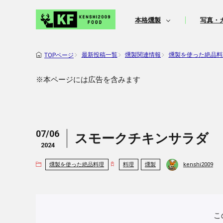
本格燻製
写真・
最新投稿一覧
燻製関連情報
燻製を使った絶品料
TOPページ
※本ページには広告を含みます
07/06
スモークチキンサラダ
2024
kenshi2009
燻製を使った絶品料理
料理
燻製
こ