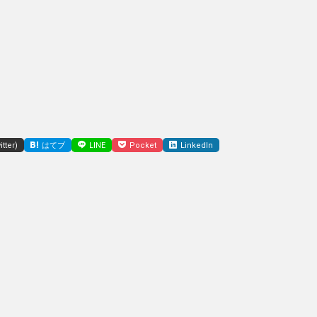
tter)
はてブ
LINE
Pocket
LinkedIn