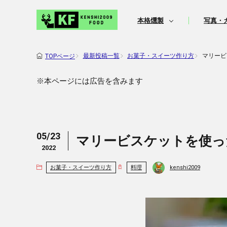
本格燻製
写真・
最新投稿一覧
お菓子・スイーツ作り方
マリービ
TOPページ
※本ページには広告を含みます
05/23
マリービスケットを使っ
2022
kenshi2009
お菓子・スイーツ作り方
料理