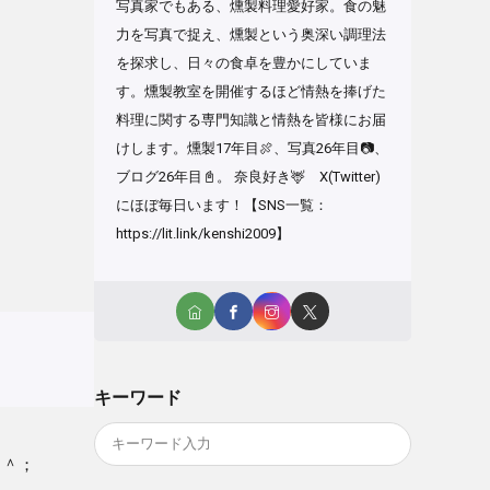
写真家でもある、燻製料理愛好家。食の魅
力を写真で捉え、燻製という奥深い調理法
を探求し、日々の食卓を豊かにしていま
す。燻製教室を開催するほど情熱を捧げた
料理に関する専門知識と情熱を皆様にお届
けします。燻製17年目🍖、写真26年目📷、
ブログ26年目📓。 奈良好き🦌 X(Twitter)
にほぼ毎日います！【SNS一覧：
https://lit.link/kenshi2009】
キーワード
＾＾；