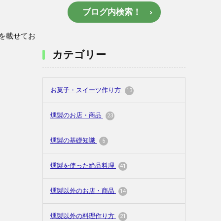
ブログ内検索！
を載せてお
カテゴリー
お菓子・スイーツ作り方
13
燻製のお店・商品
23
燻製の基礎知識
5
燻製を使った絶品料理
41
燻製以外のお店・商品
14
燻製以外の料理作り方
21