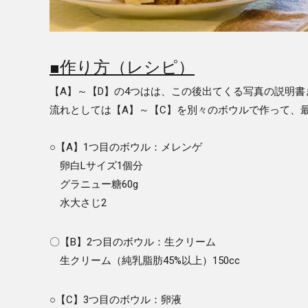
■作り方（レシピ）
【A】～【D】の4つはは、この後出てくる写真の説明
流れとしては【A】～【C】を別々のボウルで作って、
○【A】1つ目のボウル：メレンゲ
卵白Lサイズ1個分
グラニュー糖60g
水大さじ2
〇【B】2つ目のボウル：生クリーム
生クリーム（純乳脂肪45%以上）150cc
○【C】3つ目のボウル：卵液