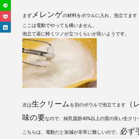
メレンゲ
まず
の材料をボウルに入れ、泡立てます
ここは電動でやっても構いません。
泡立て器に軽くツノが立つくらいが良いようです。
生クリーム
（
次は
を別のボウルで泡立てます
味の要
なので、純乳脂肪45%以上の質の良い生ク
必ず
こちらは、電動だと加減が非常に難しいので、