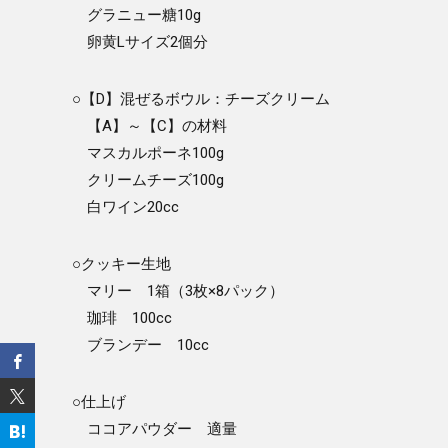
グラニュー糖10g
卵黄Lサイズ2個分
○【D】混ぜるボウル：チーズクリーム
【A】～【C】の材料
マスカルポーネ100g
クリームチーズ100g
白ワイン20cc
○クッキー生地
マリー 1箱（3枚×8パック）
珈琲 100cc
ブランデー 10cc
○仕上げ
ココアパウダー 適量