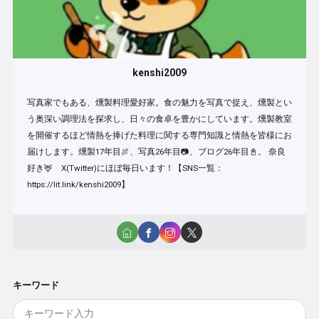
kenshi2009
写真家でもある、燻製料理愛好家。食の魅力を写真で捉え、燻製とい
う奥深い調理法を探求し、日々の食卓を豊かにしています。燻製教室
を開催するほど情熱を捧げた料理に関する専門知識と情熱を皆様にお
届けします。燻製17年目🍖、写真26年目📷、ブログ26年目📓。 奈良
好き🦌 X(Twitter)にほぼ毎日います！【SNS一覧：
https://lit.link/kenshi2009】
キーワード