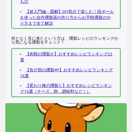
もの
【超入門編・図解】DIY気分で楽しむ！段ボール
を使った自作燻製器の作り方からお手軽燻製のや
り方まで全て解説
何となく見に来たという方は、燻製レシピのランキングか
ら気になる燻製をチェック！
【肉類の燻製🍖】おすすめレシピランキング22
選
【魚介類の燻製🐟】おすすめレシピランキング
16選
【変わり種の燻製🥚】おすすめレシピランキン
グ15選（チーズ、卵、調味料など！）