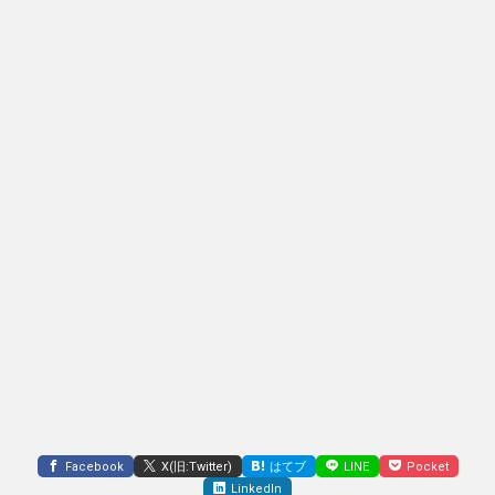
Facebook
X(旧:Twitter)
はてブ
LINE
Pocket
LinkedIn