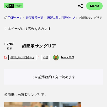
MENU
最新投稿一覧
燻製以外の料理作り方
超簡単サングリア
TOPページ
※本ページには広告を含みます
07/06
超簡単サングリア
2024
燻製以外の料理作り方
料理
kenshi2009
この記事は約
1
分で読めます
超簡単に自家製サングリア。