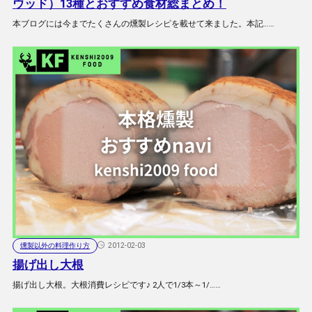
ウッド）13種とおすすめ食材総まとめ！
本ブログには今までたくさんの燻製レシピを載せて来ました。本記……
燻製以外の料理作り方
2012-02-03
揚げ出し大根
揚げ出し大根。大根消費レシピです♪ 2人で1/3本～1/……