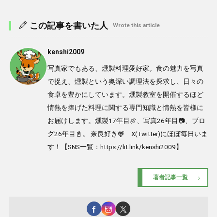
この記事を書いた人
Wrote this article
kenshi2009
写真家でもある、燻製料理愛好家。食の魅力を写真
で捉え、燻製という奥深い調理法を探求し、日々の
食卓を豊かにしています。燻製教室を開催するほど
情熱を捧げた料理に関する専門知識と情熱を皆様に
お届けします。燻製17年目🍖、写真26年目📷、ブロ
グ26年目📓。 奈良好き🦌 X(Twitter)にほぼ毎日いま
す！【SNS一覧：https://lit.link/kenshi2009】
著者記事一覧