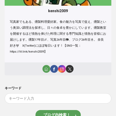
kenshi2009
写真家でもある、燻製料理愛好家。食の魅力を写真で捉え、燻製とい
う奥深い調理法を探求し、日々の食卓を豊かにしています。燻製教室
を開催するほど情熱を捧げた料理に関する専門知識と情熱を皆様にお
届けします。燻製17年目🍖、写真26年目📷、ブログ26年目📓。 奈良
好き🦌 X(Twitter)にほぼ毎日います！【SNS一覧：
https://lit.link/kenshi2009】
キーワード
ブログ内検索！