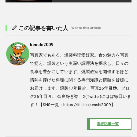
この記事を書いた人
Wrote this article
kenshi2009
写真家でもある、燻製料理愛好家。食の魅力を写真
で捉え、燻製という奥深い調理法を探求し、日々の
食卓を豊かにしています。燻製教室を開催するほど
情熱を捧げた料理に関する専門知識と情熱を皆様に
お届けします。燻製17年目🍖、写真26年目📷、ブロ
グ26年目📓。 奈良好き🦌 X(Twitter)にほぼ毎日いま
す！【SNS一覧：https://lit.link/kenshi2009】
著者記事一覧