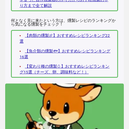
り方まで全て解説
何となく見に来たという方は、燻製レシピのランキングか
ら気になる燻製をチェック！
【肉類の燻製🍖】おすすめレシピランキング22
選
【魚介類の燻製🐟】おすすめレシピランキング
16選
【変わり種の燻製🥚】おすすめレシピランキン
グ15選（チーズ、卵、調味料など！）