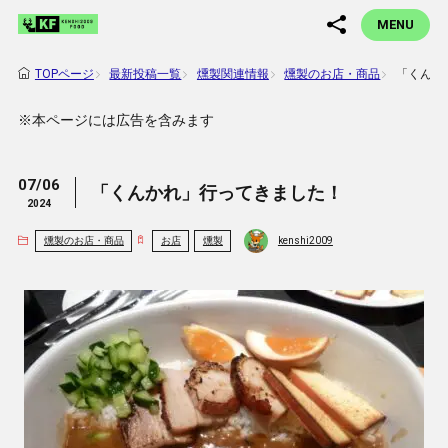
MENU
最新投稿一覧
燻製関連情報
燻製のお店・商品
「くんか
TOPページ
※本ページには広告を含みます
07/06
「くんかれ」行ってきました！
2024
燻製のお店・商品
お店
燻製
kenshi2009