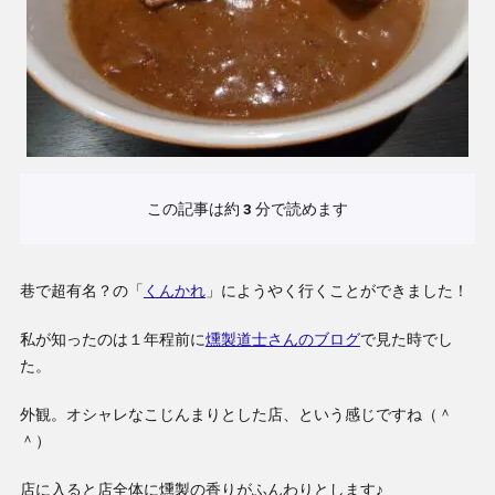
この記事は約
3
分で読めます
巷で超有名？の「
くんかれ
」にようやく行くことができました！
私が知ったのは１年程前に
燻製道士さんのブログ
で見た時でし
た。
外観。オシャレなこじんまりとした店、という感じですね（＾
＾）
店に入ると店全体に燻製の香りがふんわりとします♪