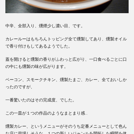
中辛、全部入り、燻煙少し濃い目、です。
カレールーはもちろんトッピング全て燻製してあり、燻製オイル
で香り付けもしてあるようでした。
蓋を開けると燻製の香りがふわっと広がり、一口食べるごとに口
の中にも燻製の味が広がります。
ベーコン、スモークチキン、燻製たまご、カレー、全ておいしか
ったのですが、
一番驚いたのはその完成度、でした。
この一皿が１つの作品のようなまとまり感…
燻製カレー、というメニューがそのうち定番メニューとして色ん
な店に登場しそうな、１つの新しいジャンルを開拓した瞬間を体