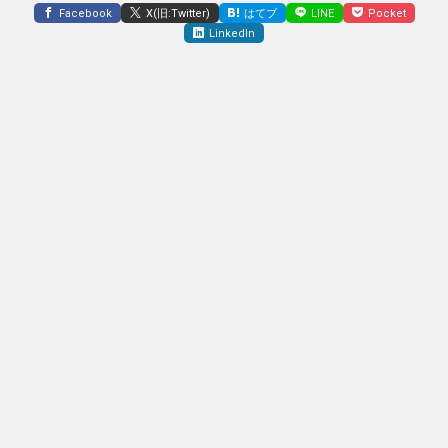
Facebook
X(旧:Twitter)
はてブ
LINE
Pocket
LinkedIn