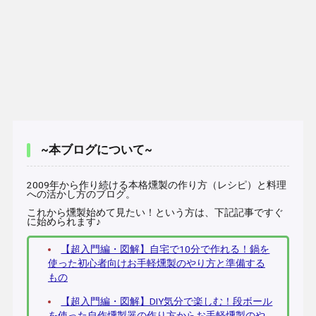
~本ブログについて~
2009年から作り続ける本格燻製の作り方（レシピ）と料理
への活かし方のブログ。
これから燻製始めて見たい！という方は、下記記事ですぐ
に始められます♪
【超入門編・図解】自宅で10分で作れる！鍋を
使った初心者向けお手軽燻製のやり方と準備する
もの
【超入門編・図解】DIY気分で楽しむ！段ボール
を使った自作燻製器の作り方からお手軽燻製のや