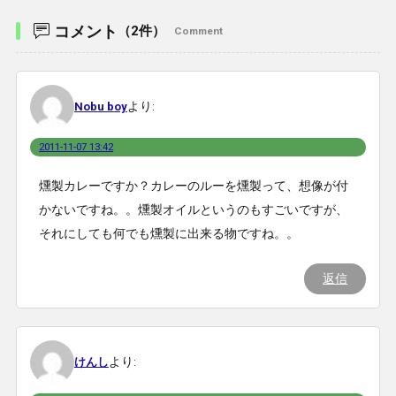
コメント
（2件）
Comment
より:
Nobu boy
2011-11-07 13:42
燻製カレーですか？カレーのルーを燻製って、想像が付
かないですね。。燻製オイルというのもすごいですが、
それにしても何でも燻製に出来る物ですね。。
返信
より:
けんし