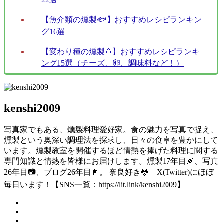
【魚介類の燻製🐟】おすすめレシピランキン
グ16選
【変わり種の燻製🥚】おすすめレシピランキ
ング15選（チーズ、卵、調味料など！）
kenshi2009
写真家でもある、燻製料理愛好家。食の魅力を写真で捉え、
燻製という奥深い調理法を探求し、日々の食卓を豊かにして
います。燻製教室を開催するほど情熱を捧げた料理に関する
専門知識と情熱を皆様にお届けします。燻製17年目🍖、写真
26年目📷、ブログ26年目📓。 奈良好き🦌 X(Twitter)にほぼ
毎日います！【SNS一覧：https://lit.link/kenshi2009】