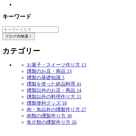
キーワード
ブログ内検索！
カテゴリー
お菓子・スイーツ作り方
13
燻製のお店・商品
23
燻製の基礎知識
5
燻製を使った絶品料理
41
燻製以外のお店・商品
14
燻製以外の料理作り方
21
燻製便利グッズ
18
肉・魚以外の燻製作り方
27
肉類の燻製作り方
38
魚介類の燻製作り方
26