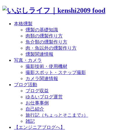
本格燻製
燻製の基礎知識
肉類の燻製作り方
魚介類の燻製作り方
肉・魚以外の燻製作り方
燻製関連情報
写真・カメラ
撮影技術・使用機材
撮影スポット・スナップ撮影
カメラ関連情報
ブログ活動
ブログ収益
ゆるいブログ運営
お仕事事例
自己紹介
旅行記（ちょっとそこまで♪）
雑記
【エンジニアブログへ】