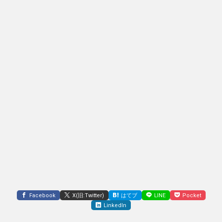
Facebook
X(旧:Twitter)
はてブ
LINE
Pocket
LinkedIn