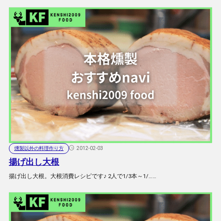
燻製以外の料理作り方
2012-02-03
揚げ出し大根
揚げ出し大根。大根消費レシピです♪ 2人で1/3本～1/……