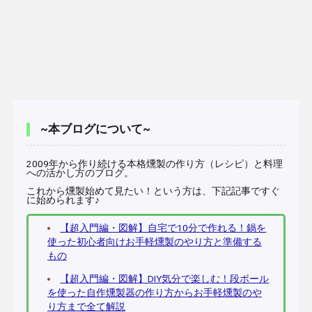
~本ブログについて~
2009年から作り続ける本格燻製の作り方（レシピ）と料理
への活かし方のブログ。
これから燻製始めて見たい！という方は、下記記事ですぐ
に始められます♪
【超入門編・図解】自宅で10分で作れる！鍋を
使った初心者向けお手軽燻製のやり方と準備する
もの
【超入門編・図解】DIY気分で楽しむ！段ボール
を使った自作燻製器の作り方からお手軽燻製のや
り方まで全て解説