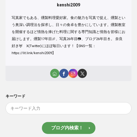
kenshi2009
写真家でもある、燻製料理愛好家。食の魅力を写真で捉え、燻製とい
う奥深い調理法を探求し、日々の食卓を豊かにしています。燻製教室
を開催するほど情熱を捧げた料理に関する専門知識と情熱を皆様にお
届けします。燻製17年目🍖、写真26年目📷、ブログ26年目📓。 奈良
好き🦌 X(Twitter)にほぼ毎日います！【SNS一覧：
https://lit.link/kenshi2009】
キーワード
ブログ内検索！