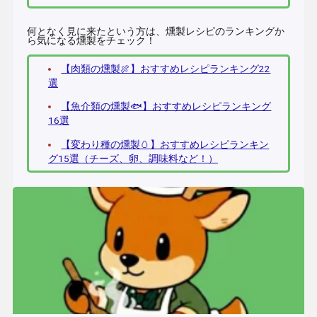
何となく見に来たという方は、燻製レシピのランキングか
ら気になる燻製をチェック！
【肉類の燻製🍖】おすすめレシピランキング22
選
【魚介類の燻製🐟】おすすめレシピランキング
16選
【変わり種の燻製🥚】おすすめレシピランキン
グ15選（チーズ、卵、調味料など！）