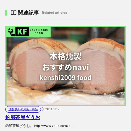
関連記事
Related articles
燻製以外のお店・商品
2011-12-20
釣船茶屋ざうお
釣船茶屋ざうお。 http://www.zauo.com/c……