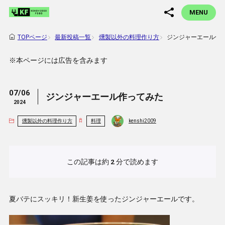
MENU
最新投稿一覧
燻製以外の料理作り方
ジンジャーエール作
TOPページ
※本ページには広告を含みます
07/06
ジンジャーエール作ってみた
2024
燻製以外の料理作り方
料理
kenshi2009
この記事は約
2
分で読めます
夏バテにスッキリ！新生姜を使ったジンジャーエールです。