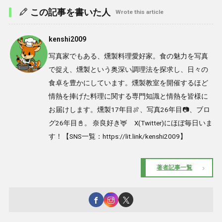
この記事を書いた人
Wrote this article
kenshi2009
写真家でもある、燻製料理愛好家。食の魅力を写真
で捉え、燻製という奥深い調理法を探求し、日々の
食卓を豊かにしています。燻製教室を開催するほど
情熱を捧げた料理に関する専門知識と情熱を皆様に
お届けします。燻製17年目🍖、写真26年目📷、ブロ
グ26年目📓。 奈良好き🦌 X(Twitter)にほぼ毎日いま
す！【SNS一覧：https://lit.link/kenshi2009】
著者記事一覧