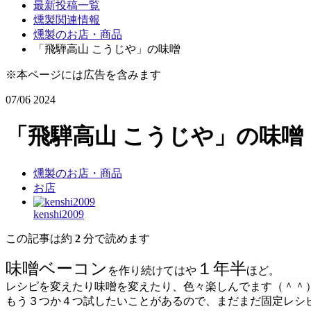
最新投稿一覧
燻製関連情報
燻製のお店・商品
「飛騨高山 こうじや」の味噌
※本ページには広告を含みます
07/06
2024
「飛騨高山 こうじや」の味噌
燻製のお店・商品
お店
kenshi2009
この記事は約
2
分で読めます
味噌ベーコン
１年半
を作り続けてはや
ほど。
レシピを変えたり味噌を変えたり、色々楽しんでます（＾＾
もう３つか４つ試したいことがあるので、まだまだ固定レシ