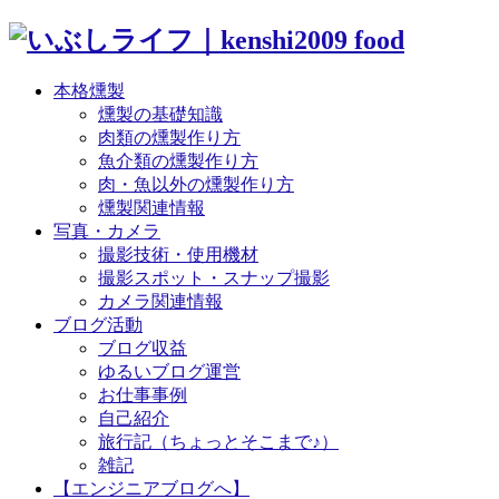
本格燻製
燻製の基礎知識
肉類の燻製作り方
魚介類の燻製作り方
肉・魚以外の燻製作り方
燻製関連情報
写真・カメラ
撮影技術・使用機材
撮影スポット・スナップ撮影
カメラ関連情報
ブログ活動
ブログ収益
ゆるいブログ運営
お仕事事例
自己紹介
旅行記（ちょっとそこまで♪）
雑記
【エンジニアブログへ】