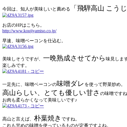
「飛騨高山 こう
今回は、知人が美味しいと薦める
お店のHPはこちら。
http://www.koujiyamiso.co.jp/
早速、味噌ベーコンを仕込む。
一晩熟成させてから
美味しそうですが、
味見しま
楽しみです。
味噌ダレ
一足先に、味噌ベーコンの
を使って野菜炒め。
高山らしい、とても優しい甘さ
の味噌です
お肉も柔らかくなって美味しいです♪
朴葉焼き
高山と言えば、
ですね。
これも甘めの味噌を使っているものが定番ですよね。