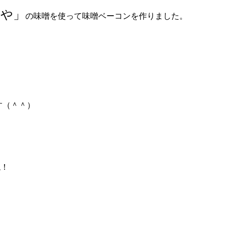
じや」
の味噌を使って味噌ベーコンを作りました。
す（＾＾）
ね！