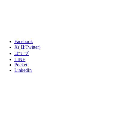
Facebook
X(旧:Twitter)
はてブ
LINE
Pocket
LinkedIn