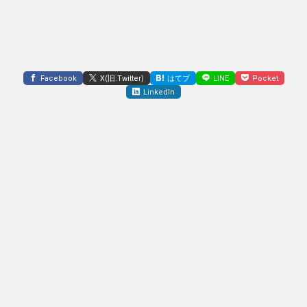
Facebook
X(旧:Twitter)
はてブ
LINE
Pocket
LinkedIn