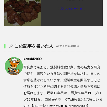
フォローする
この記事を書いた人
Wrote this article
kenshi2009
写真家でもある、燻製料理愛好家。食の魅力を写真
で捉え、燻製という奥深い調理法を探求し、日々の
食卓を豊かにしています。燻製教室を開催するほど
情熱を捧げた料理に関する専門知識と情熱を皆様に
お届けします。燻製17年目🍖、写真26年目📷、ブロ
グ26年目📓。 奈良好き🦌 X(Twitter)にほぼ毎日いま
す！【SNS一覧：https://lit.link/kenshi2009】