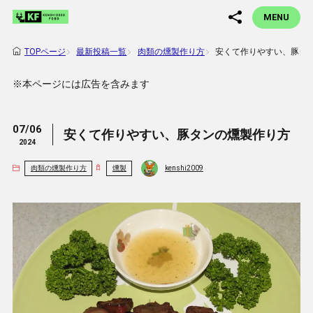
MENU
最新投稿一覧
肉類の燻製作り方
安くて作りやすい、豚タ
TOPページ
※本ページには広告を含みます
07/06
安くて作りやすい、豚タンの燻製作り方
2024
肉類の燻製作り方
燻製
kenshi2009