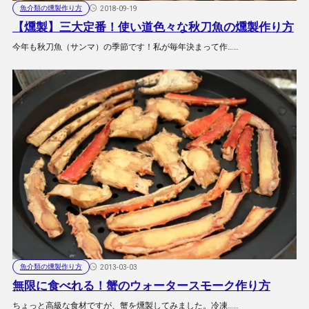
魚介類の燻製作り方
2018-09-19
【燻製】三大定番！使い道色々な秋刀魚の燻製作り方
今年も秋刀魚（サンマ）の季節です！私が毎年決まって作……
魚介類の燻製作り方
2013-03-03
無限に食べれる！蟹のウォータースモーク作り方
ちょっと高級な食材ですが、蟹を燻製してみました。冷凍……