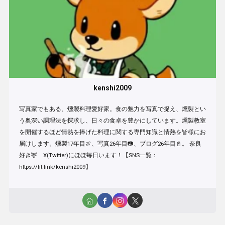
kenshi2009
写真家でもある、燻製料理愛好家。食の魅力を写真で捉え、燻製とい
う奥深い調理法を探求し、日々の食卓を豊かにしています。燻製教室
を開催するほど情熱を捧げた料理に関する専門知識と情熱を皆様にお
届けします。燻製17年目🍖、写真26年目📷、ブログ26年目📓。 奈良
好き🦌 X(Twitter)にほぼ毎日います！【SNS一覧：
https://lit.link/kenshi2009】