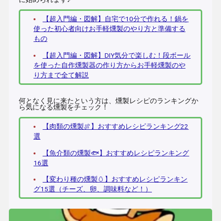
【超入門編・図解】自宅で10分で作れる！鍋を
使った初心者向けお手軽燻製のやり方と準備する
もの
【超入門編・図解】DIY気分で楽しむ！段ボール
を使った自作燻製器の作り方からお手軽燻製のや
り方まで全て解説
何となく見に来たという方は、燻製レシピのランキングか
ら気になる燻製をチェック！
【肉類の燻製🍖】おすすめレシピランキング22
選
【魚介類の燻製🐟】おすすめレシピランキング
16選
【変わり種の燻製🥚】おすすめレシピランキン
グ15選（チーズ、卵、調味料など！）