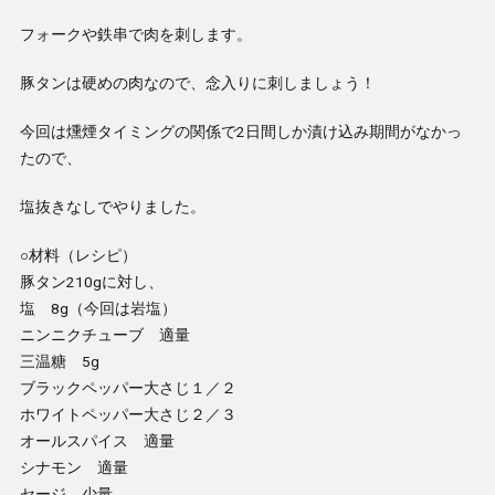
フォークや鉄串で肉を刺します。
豚タンは硬めの肉なので、念入りに刺しましょう！
今回は燻煙タイミングの関係で2日間しか漬け込み期間がなかっ
たので、
塩抜きなしでやりました。
○材料（レシピ）
豚タン210gに対し、
塩 8g（今回は岩塩）
ニンニクチューブ 適量
三温糖 5g
ブラックペッパー大さじ１／２
ホワイトペッパー大さじ２／３
オールスパイス 適量
シナモン 適量
セージ 少量